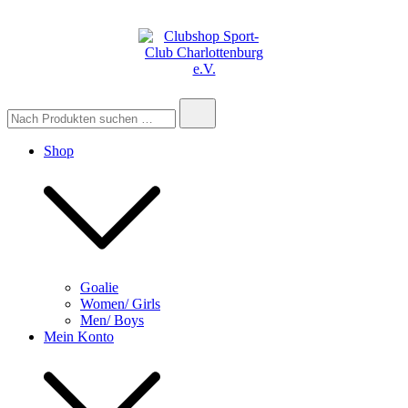
Zum
Inhalt
springen
Clubshop Sport-Club Charlottenburg e.V.
Suche
nach:
Shop
Goalie
Women/ Girls
Men/ Boys
Mein Konto